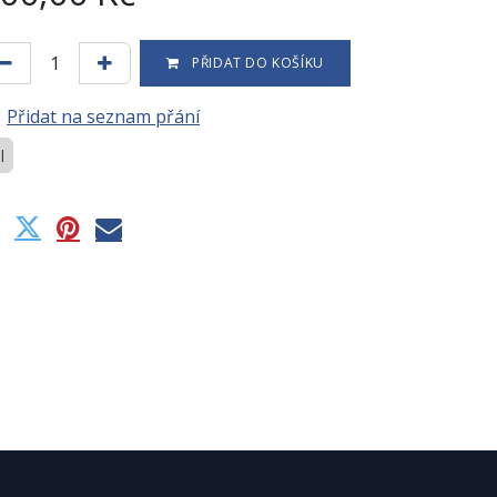
PŘIDAT DO KOŠÍKU
Přidat na seznam přání
l