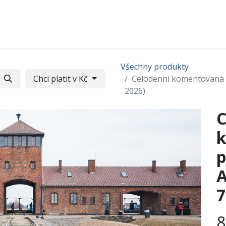
Časté dotazy
Očima účastníků
Pochod v médiíc
Všechny produkty
Chci platit v Kč
Celodenní komentovaná p
2026)
C
p
A
7
8