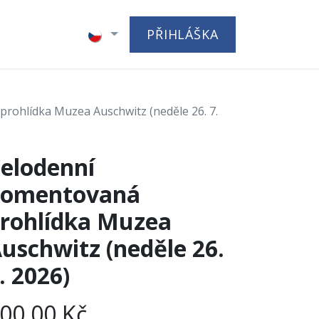
h
PŘIHLÁŠKA
rohlídka Muzea Auschwitz (neděle 26. 7.
elodenní
komentovaná
rohlídka Muzea
uschwitz (neděle 26.
. 2026)
00,00
Kč