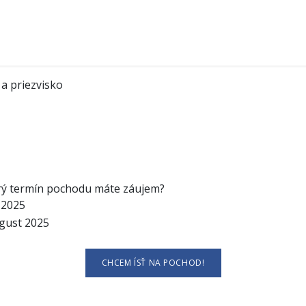
Časté otázky
Očami účastníkov
Pochod v médiá
a priezvisko
rý termín pochodu máte záujem?
l 2025
gust 2025
CHCEM ÍSŤ NA POCHOD!