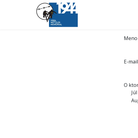
O pochode
Trasa
Meno 
E-mail
O kto
Jú
Au